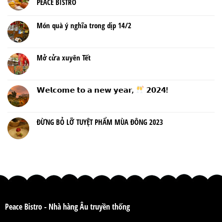
PEACE BISTRO
Món quà ý nghĩa trong dịp 14/2
Mở cửa xuyên Tết
𝗪𝗲𝗹𝗰𝗼𝗺𝗲 𝘁𝗼 𝗮 𝗻𝗲𝘄 𝘆𝗲𝗮𝗿,
𝟮𝟬𝟮𝟰!
ĐỪNG BỎ LỠ TUYỆT PHẨM MÙA ĐÔNG 2023
Peace Bistro - Nhà hàng Âu truyền thống