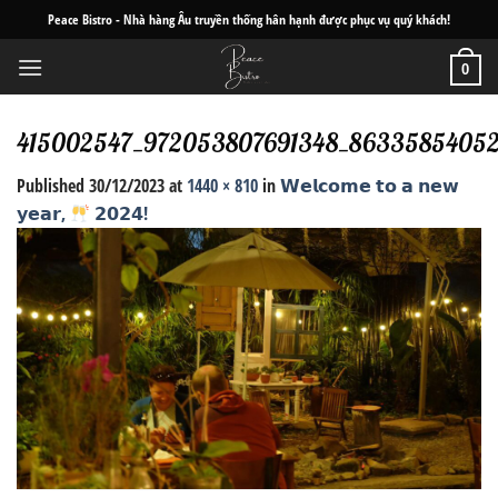
Skip
Peace Bistro - Nhà hàng Âu truyền thống hân hạnh được phục vụ quý khách!
to
content
0
415002547_972053807691348_86335854052
Published
30/12/2023
at
1440 × 810
in
𝗪𝗲𝗹𝗰𝗼𝗺𝗲 𝘁𝗼 𝗮 𝗻𝗲𝘄
𝘆𝗲𝗮𝗿,
𝟮𝟬𝟮𝟰!