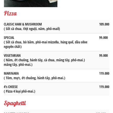
Pizza
CLASSIC HAM & MUSHROOM
109.000
( Sốt cà chua, thịt nguội, năm, phô-mail)
SPECIAL
99.000
( Sốt cà chua, bò bằm, phô-mai mizzella, húng quế, dầu olive
nguyên chất)
VEGETARIAN
99.000
( Năm, ớt chuông, hành tây, cà chua, măng tây, phô-mai.)
măng tây, phô-mai.)
MARINARA
119.000
( Tôm, mực, ớt chuông, hành tây, phô-mai.)
4's CHEESE
119.000
( Pizza 4 loại phô-mai.)
Spaghetti