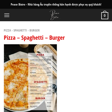
Skip
Peace Bistro - Nhà hàng Âu truyền thống hân hạnh được phục vụ quý khách!
to
content
0
PIZZA - SPAGHETTI - BURGER
Pizza – Spaghetti – Burger