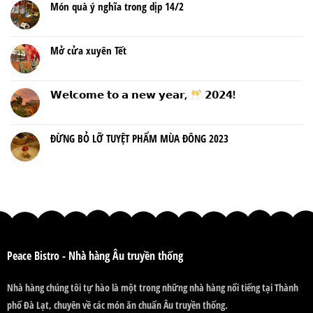
Món quà ý nghĩa trong dịp 14/2
Mở cửa xuyên Tết
𝗪𝗲𝗹𝗰𝗼𝗺𝗲 𝘁𝗼 𝗮 𝗻𝗲𝘄 𝘆𝗲𝗮𝗿,
𝟮𝟬𝟮𝟰!
ĐỪNG BỎ LỠ TUYỆT PHẨM MÙA ĐÔNG 2023
Peace Bistro - Nhà hàng Âu truyền thống
Nhà hàng chúng tôi tự hào là một trong những nhà hàng nổi tiếng tại Thành
phố Đà Lạt, chuyên về các món ăn chuẩn Âu truyền thống.