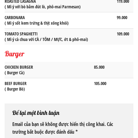
ROASTED LASAGNA
119.000
( Mì ý với bò bằm đút lò, phô-mai Parmesan)
CARBONARA
99.000
( Mì ý sốt kem trứng & thịt xông khói)
TOMATO SPAGHETTI
109.000
( Mì ý cà chua với CÀ / TÔM / MỰC, ớt & phô-mai)
Burger
CHICKEN BURGER
85.000
( Burger Cà)
BEEF BURGER
105.000
( Burger Bò)
Để lại một bình luận
Email của bạn sẽ không được hiển thị công khai.
Các
trường bắt buộc được đánh dấu
*