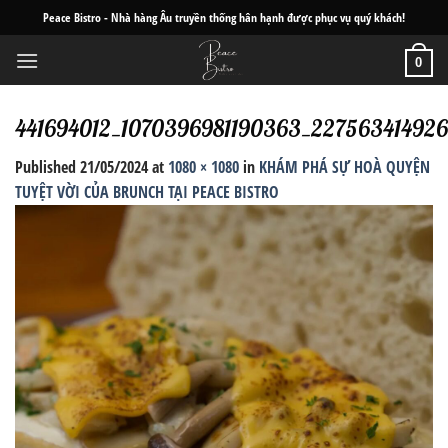
Skip
Peace Bistro - Nhà hàng Âu truyền thống hân hạnh được phục vụ quý khách!
to
content
0
441694012_1070396981190363_22756341492
Published
21/05/2024
at
1080 × 1080
in
KHÁM PHÁ SỰ HOÀ QUYỆN
TUYỆT VỜI CỦA BRUNCH TẠI PEACE BISTRO