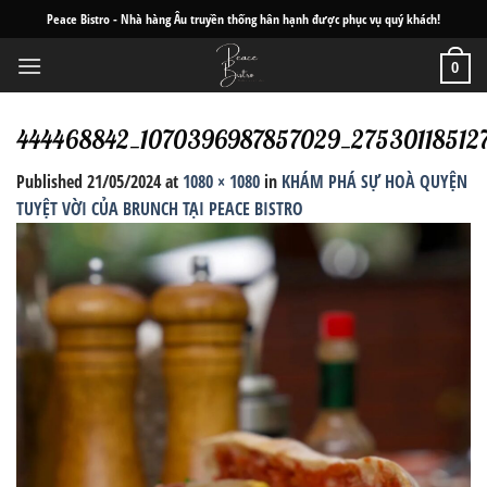
Skip
Peace Bistro - Nhà hàng Âu truyền thống hân hạnh được phục vụ quý khách!
to
content
0
444468842_1070396987857029_27530118512
Published
21/05/2024
at
1080 × 1080
in
KHÁM PHÁ SỰ HOÀ QUYỆN
TUYỆT VỜI CỦA BRUNCH TẠI PEACE BISTRO